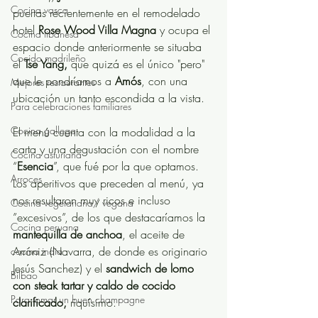
Cocina vasca
puertas recientemente en el remodelado 
hotel 
Rose Wood Villa Magna
 y ocupa el 
Cocina libanesa
espacio donde anteriormente se situaba 
Cocido madrileño
el 
Tse Yang,
 que quizá es el único "pero" 
que le pondríamos a 
Amós
, con una 
Mejores restaurantes
ubicación un tanto escondida a la vista. 
Para celebraciones familiares
Cocina gallega
El menú cuenta con la modalidad a la 
carta y una degustación con el nombre 
Cocina asturiana
“
Esencia
”, que fué por la que optamos. 
Arroces
Los aperitivos que preceden al menú, ya 
nos resultaron muy ricos e incluso 
Cocina vegetariana/ vegana
”excesivos”, de los que destacaríamos la 
Cocina peruana
mantequilla de anchoa
, el aceite de 
Arróniz (Navarra, de donde es originario 
cocina india
Jesús Sanchez) y el 
sandwich de lomo 
Bilbao
con steak tartar y caldo de cocido 
Para tomar un buen champagne
clarificado,
 riquísimo.