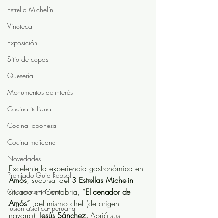
Estrella Michelín
Vinoteca
Exposición
Sitio de copas
Quesería
Monumentos de interés
Cocina italiana
Cocina japonesa
Cocina mejicana
Novedades
Excelente la experiencia gastronómica en 
Premiado Guía Repsol
Amós
, sucursal del 
3 Estrellas Michelin
situado en Cantabria, “
El cenador de 
Cocina cantonesa
Amós”
, del mismo chef (de origen 
Fusión asiática- peruana
navarro), 
Jesús Sánchez.
 Abrió sus 