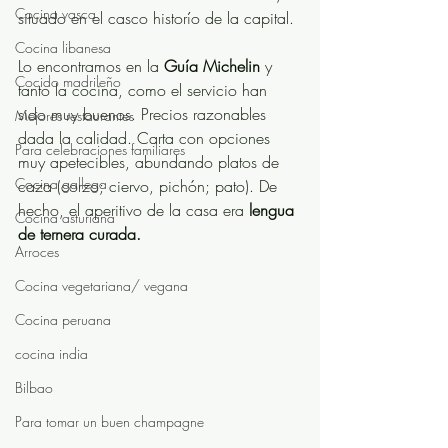
Cocina vasca
situado en el casco historío de la capital. 
Cocina libanesa
Lo encontramos en la 
Guía Michelin
 y 
Cocido madrileño
tanto la cocina, como el servicio han 
sido muy buenos. Precios razonables 
Mejores restaurantes
dada la calidad. Carta con opciones 
Para celebraciones familiares
muy apetecibles, abundando platos de 
Cocina gallega
caza (corzo; ciervo, pichón; pato). De 
hecho, el aperitivo de la casa era 
lengua 
Cocina asturiana
de ternera curada.
Arroces
Cocina vegetariana/ vegana
Cocina peruana
cocina india
Bilbao
Para tomar un buen champagne