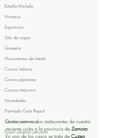
Estrella Michelín
Vinoteca
Exposición
Sitio de copas
Quesería
Monumentos de interés
Cocina italiana
Cocina japonesa
Cocina mejicana
Novedades
Premiado Guía Repsol
Destacaremos dos restaurantes de nuestra 
Cocina cantonesa
reciente visita a la provincia de 
Zamora
. 
Fusión asiática- peruana
En uno de los casos se trata de 
Cuzeo
, 