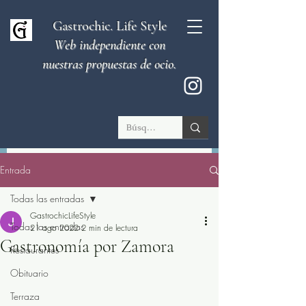
Gastrochic. Life Style
Web independiente con
nuestras propuestas de ocio.
Entrada
Todas las entradas
GastrochicLifeStyle
Todas las entradas
21 ago 2022
2 min de lectura
Gastronomía por Zamora
Restaurantes
Obituario
Terraza