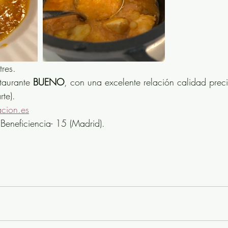
res. 
taurante 
BUENO
, con una excelente relación calidad prec
te).
acion.es
 Beneficiencia- 15 (Madrid).