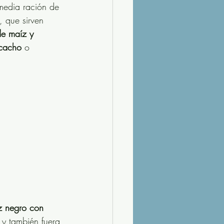
edia ración de 
 que sirven 
e maíz y 
cacho 
o 
z negro con 
o y también fuera 