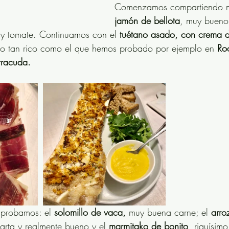
Comenzamos compartiendo m
jamón de bellota
, muy bueno,
 tomate. Continuamos con el 
tuétano asado, con crema d
no tan rico como el que hemos probado por ejemplo en 
Ro
rracuda. 
 probamos: el 
solomillo de vaca,
 muy buena carne; el 
arro
carta y realmente bueno y el 
marmitako de bonito
, riquísim