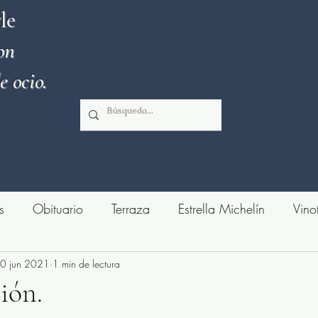
le
on
e ocio.
s
Obituario
Terraza
Estrella Michelín
Vino
0 jun 2021
Monumentos de interés
1 min de lectura
Cocina italiana
Cocin
ión.