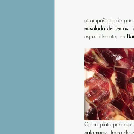
acompañado de pan y
ensalada de berros
; 
especialmente, en 
Ba
Como plato principal
calamares
, fuera de 