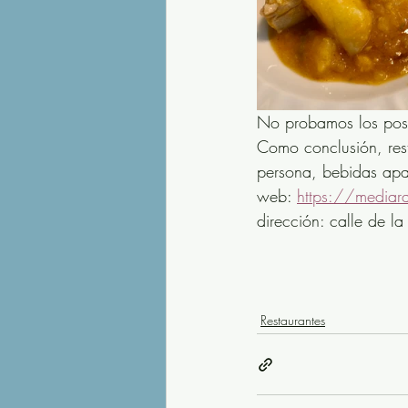
No probamos los post
Como conclusión, res
persona, bebidas apar
web: 
https://mediar
dirección: calle de la
Restaurantes