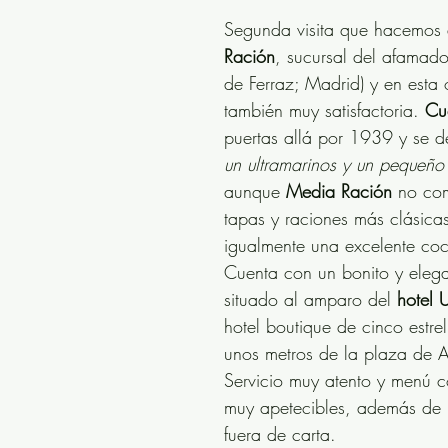
ades
Premiado Guía Repsol
Cocina cantonesa
Segunda visita que hacemos 
Ración
, sucursal del afamad
de Ferraz; Madrid) y en esta 
Cocina vasca
Cocina libanesa
Cocido madrileño
también muy satisfactoria. 
Cu
puertas allá por 1939 y se de
un ultramarinos y un pequeño 
 celebraciones familiares
Cocina gallega
Cocina 
aunque 
Media Ración
 no com
tapas y raciones más clásicas
igualmente una excelente coc
Cocina peruana
cocina india
Bilbao
Cuenta con un bonito y elega
situado al amparo del 
hotel 
ne
Marbella
hotel boutique de cinco estrel
unos metros de la plaza de A
Servicio muy atento y menú 
muy apetecibles, además de 
fuera de carta.