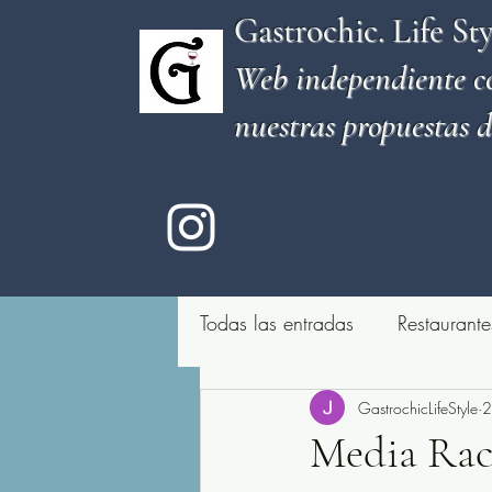
Gastrochic. Life Sty
Web independiente c
nuestras propuestas d
Todas las entradas
Restaurante
Sitio de copas
GastrochicLifeStyle
Quesería
2
Media Rac