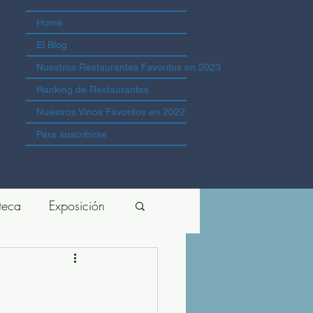
Home
El Blog
Nuestros Restaurantes Favoritos en 2023
Ranking de Restaurantes
Nuestros Vinos Favoritos en 2022
Para suscribirse
teca
Exposición
a japonesa