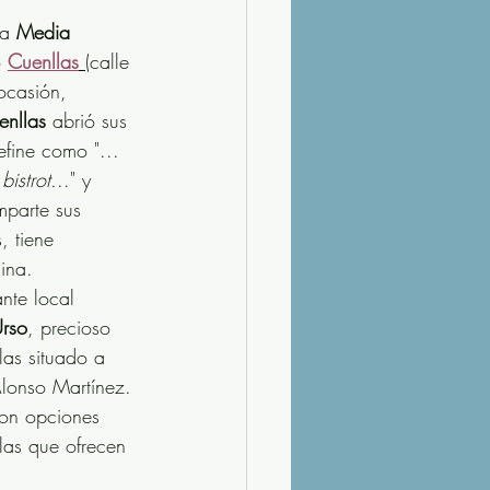
a 
Media 
o
Cuenllas
(calle 
ocasión, 
enllas
 abrió sus 
fine como "... 
bistrot.
.." y 
asturiana
Arroces
parte sus 
, tiene 
ina. 
nte local 
Urso
, precioso 
las situado a 
lonso Martínez.
con opciones 
las que ofrecen 