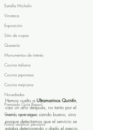
Estrella Michelín
Vinoteca
Exposición
Sitio de copas
Quesería
Monumentos de interés
Cocina italiana
Cocina japonesa
Cocina mejicana
Novedades
Hemos vuelto a 
Ultramarinos Quintín
, 
Premiado Guía Repsol
casi un año después, no tanto por el 
menú, que sigue siendo bueno, sino 
Cocina cantonesa
porque detectamos que el servicio se 
Fusión asiática- peruana
estaba deteriorando y dado el precio, 