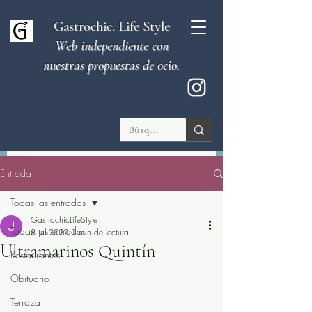
Gastrochic. Life Style
Web independiente con
nuestras propuestas de ocio.
Entrada
Todas las entradas
GastrochicLifeStyle
Todas las entradas
8 jul 2022
1 min de lectura
Ultramarinos Quintín
Restaurantes
Obituario
Terraza