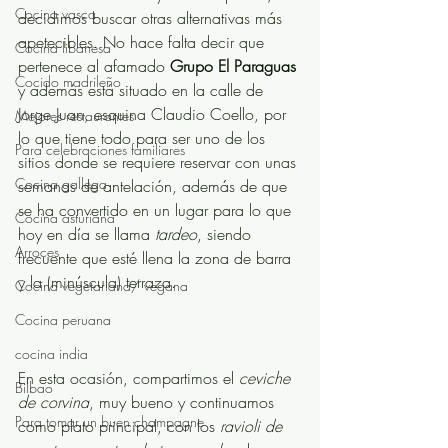
Cocina vasca
decidimos buscar otras alternativas más 
apetecibles. No hace falta decir que 
Cocina libanesa
pertenece al afamado 
Grupo El Paraguas
Cocido madrileño
y además está situado en la calle de 
Jorge Juan, esquina Claudio Coello, por 
Mejores restaurantes
lo que tiene todo para ser uno de los 
Para celebraciones familiares
sitios donde se requiere reservar con unas 
Cocina gallega
semanas de antelación, además de que 
se ha convertido en un lugar para lo que 
Cocina asturiana
hoy en día se llama 
tardeo
, siendo 
Arroces
frecuente que esté llena la zona de barra 
y la (minúscula) terraza.
Cocina vegetariana/ vegana
Cocina peruana
cocina india
En esta ocasión, compartimos el 
ceviche 
Bilbao
de corvina
, muy bueno y continuamos 
Para tomar un buen champagne
como plato principal, con los 
ravioli de 