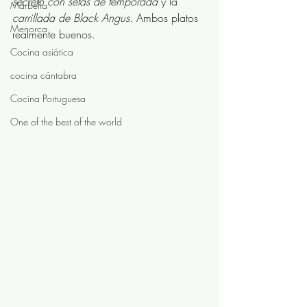
secreto con setas de temporada
 y la 
Marbella
carrillada de Black Angus
. Ambos platos 
Menorca
realmente buenos. 
Cocina asiática
cocina cántabra
Cocina Portuguesa
One of the best of the world