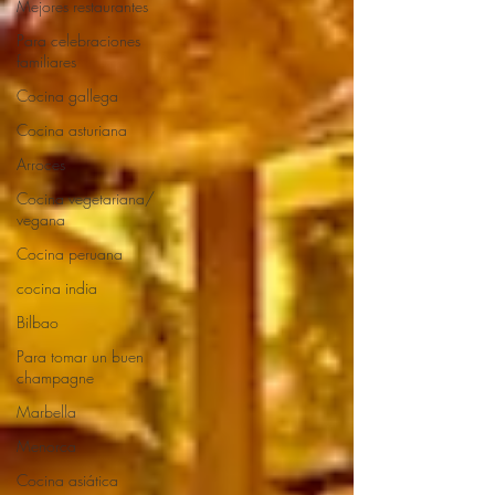
Mejores restaurantes
Para celebraciones
familiares
Cocina gallega
Cocina asturiana
Arroces
Cocina vegetariana/
vegana
Cocina peruana
cocina india
Bilbao
Para tomar un buen
champagne
Marbella
Menorca
Cocina asiática