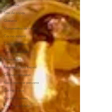
Exposición
Sitio de copas
Quesería
Monumentos de interés
Cocina italiana
Cocina japonesa
Cocina mejicana
Novedades
Premiado Guía Repsol
Cocina cantonesa
Fusión asiática- peruana
Cocina vasca
Cocina libanesa
Cocido madrileño