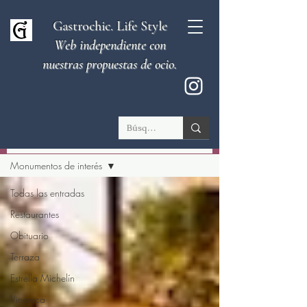
Gastrochic. Life Style
Web independiente con
nuestras propuestas de ocio.
El Blog
Monumentos de interés
Todas las entradas
Restaurantes
Obituario
Terraza
Estrella Michelín
Vinoteca