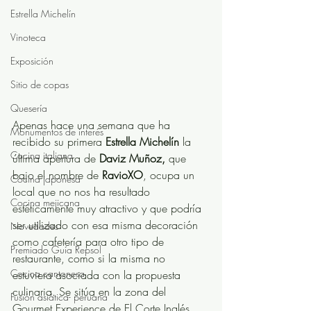
Estrella Michelín
Vinoteca
Exposición
Sitio de copas
Quesería
Apenas hace una semana que ha 
Monumentos de interés
recibido su primera 
Estrella Michelín
 la 
Cocina italiana
última apertura de 
Daviz Muñoz, 
que
bajo el nombre de 
RavioXO
, ocupa un 
Cocina japonesa
local que no nos ha resultado 
Cocina mejicana
estéticamente muy atractivo y que podría 
ser utilizado con esa misma decoración 
Novedades
como cafetería para otro tipo de 
Premiado Guía Repsol
restaurante, como si la misma no 
Cocina cantonesa
estuviera asociada con la propuesta 
culinaria. Se sitúa en la zona del 
Fusión asiática- peruana
Gourmet Experience de El Corte Inglés, 