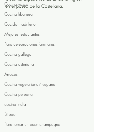
Cocina vasca
en el paseo de la Castellana.
Cocina libanesa
Cocido madrileño
Mejores restaurantes
Para celebraciones familiares
Cocina gallega
Cocina asturiana
Arroces
Cocina vegetariana/ vegana
Cocina peruana
cocina india
Bilbao
Para tomar un buen champagne