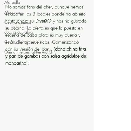
Marbella
No somos fans del chef, aunque hemos 
Menorca
estado en los 3 locales donde ha abierto 
hasta ahora su 
DiverXO
 y nos ha gustado 
Cocina asiática
su cocina. Lo cierto es que la puesta en 
cocina cántabra
escena de cada plato es muy buena y 
están ciertamente ricos. Comenzando 
Cocina Portuguesa
con su versión del pan...(
dona china frita 
One of the best of the world
y pan de gambas con salsa agridulce de 
mandarina
): 