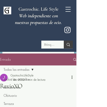
Gastrochic. Life Style
Web independiente con
nuestras propuestas de ocio.
Entrada
Todas las entradas
GastrochicLifeStyle
Todas las entradas
1 dic 2022
1 min de lectura
RavioXO
Restaurantes
Obituario
Terraza