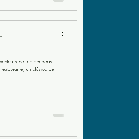
ra
mente un par de décadas...)
estaurante, un clásico de