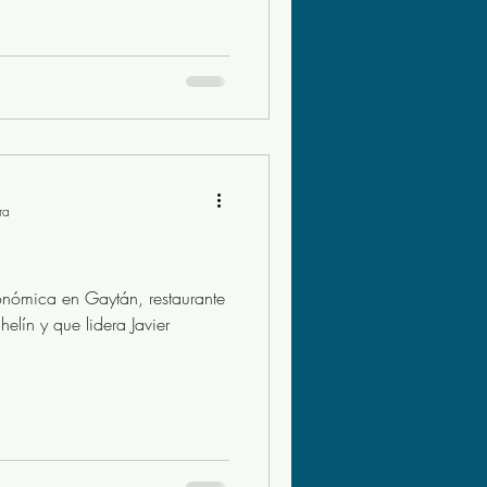
asturiana
Arroces
ra
ronómica en Gaytán, restaurante
elín y que lidera Javier