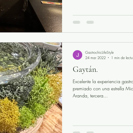
a celebraciones familiares
Cocina gallega
Cocina 
Cocina peruana
cocina india
Bilbao
GastrochicLifeStyle
gne
Marbella
24 mar 2022
1 min de lectu
Gaytán.
Excelente la experiencia gast
premiado con una estrella Mich
Aranda, tercera...