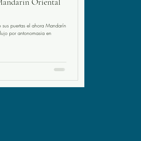
andarín Oriental
 el ahora Mandarín
e lujo por antonomasia en