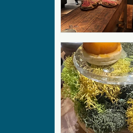
Mejores restaurantes
Par
Cocina vegetariana/ vegana
Para tomar un buen champa