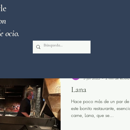
le
on
e ocio.
es
Obituario
Terraza
Estrella Michelín
Vino
Monumentos de interés
Cocina italiana
Cocin
GastrochicLifeStyle
3 jun 2022
2 min de lectura
Lana
ades
Premiado Guía Repsol
Cocina cantonesa
Hace poco más de un par de 
este bonito restaurante, esenc
Cocina vasca
Cocina libanesa
Cocido madrileño
carne, Lana, que se...