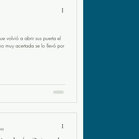
a
volvió a abrir sus puerta el
no muy acertada se lo llevó por
ura