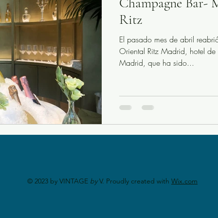
Champagne Bar- M
Ritz
El pasado mes de abril reabrió sus puertas
Oriental Ritz Madrid, hotel d
Madrid, que ha sido...
© 2023 by VINTAGE
by
V. Proudly created with
Wix.com