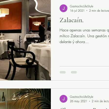
GastrochicLifeStyle
16 jul 2021
2 min de lectur
Zalacaín.
Hace apenas unas semanas que 
mítico Zalacaín. Una gestión 
delante ý ahora...
GastrochicLifeStyle
26 may 2021
2 min de lect