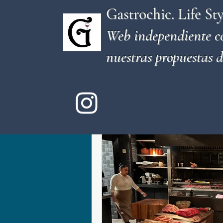
Gastrochic. Life Sty
Web independiente c
nuestras propuestas d
Todas las entradas
Restaurant
Sitio de copas
Quesería
Cocina mejicana
Noved
Fusión asiática- peruana