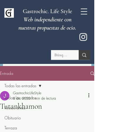
Gastrochic. Life Style
Web independiente con
nuestras propuestas de ocio.
Entrada
Todas las entradas
GastrochicLifeStyle
Todas las entradas
8 dic 2020
1 min de lectura
Tutankhamon
Restaurantes
Obituario
Terraza