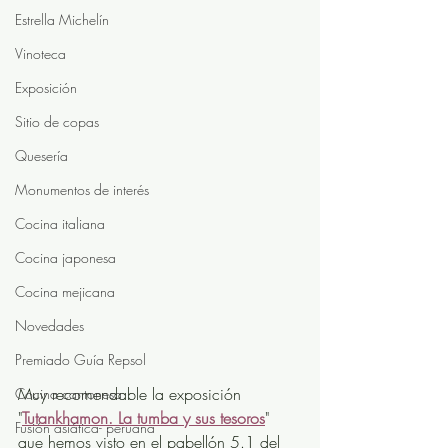
Estrella Michelín
Vinoteca
Exposición
Sitio de copas
Quesería
Monumentos de interés
Cocina italiana
Cocina japonesa
Cocina mejicana
Novedades
Premiado Guía Repsol
Muy recomendable la exposición 
Cocina cantonesa
"
Tutankhamon. La tumba y sus tesoros
" 
Fusión asiática- peruana
que hemos visto en el 
pabellón 5.1 del 