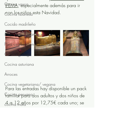
Cocina vasca
IFEMA
, especialmente además para ir 
con los niños esta Navidad. 
Cocina libanesa
Cocido madrileño
Mejores restaurantes
Para celebraciones familiares
Cocina gallega
Cocina asturiana
Arroces
Cocina vegetariana/ vegana
Para las entradas hay disponible un pack 
Cocina peruana
familiar para dos adultos y dos niños de 
4 a 12 años por 12,75€ cada uno; se 
cocina india
puede ver en poco más de una hora y 
Bilbao
facilitan una audio guía, con lo que los 
niños van entretenidos y también es muy 
Para tomar un buen champagne
interesante para adultos.