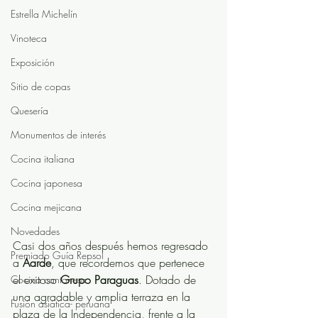
Estrella Michelín
Vinoteca
Exposición
Sitio de copas
Quesería
Monumentos de interés
Cocina italiana
Cocina japonesa
Cocina mejicana
Novedades
Casi dos años después hemos regresado 
Premiado Guía Repsol
a 
Aarde
, que recordemos que pertenece 
el exitoso 
Grupo Paraguas
. Dotado de 
Cocina cantonesa
una agradable y amplia terraza en la 
Fusión asiática- peruana
plaza de la Independencia, frente a la 