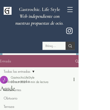
Gastrochic. Life Style
Web independiente con
nuestras propuestas de ocio.
Entrada
Todas las entradas
GastrochicLifeStyle
Todas las entradas
30 oct 2021
1 min de lectura
Aarde
Restaurantes
Obituario
Terraza