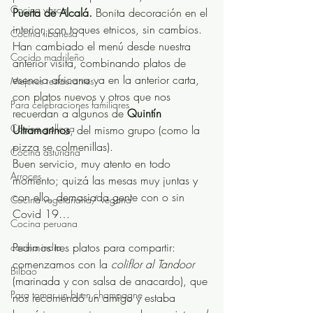
Cocina vasca
Puerta de Alcalá.
 Bonita decoración en el 
interior, con toques etnicos, sin cambios. 
Cocina libanesa
Han cambiado el menú desde nuestra 
Cocido madrileño
anterior visita, combinando platos de 
esencia africana ya en la anterior carta, 
Mejores restaurantes
con platos nuevos y otros que nos 
Para celebraciones familiares
recuerdan a algunos de 
Quintín 
Cocina gallega
Ultramarinos
, del mismo grupo (como la 
pizza se colmenillas). 
Cocina asturiana
Buen servicio, muy atento en todo 
Arroces
momento; quizá las mesas muy juntas y 
con ello, demasiada gente con o sin 
Cocina vegetariana/ vegana
Covid 19…
Cocina peruana
Pedimos tres platos para compartir: 
cocina india
comenzamos con la 
coliflor al Tandoor 
Bilbao
(marinada y con salsa de anacardo), que 
Para tomar un buen champagne
nos recomendó un amigo y estaba 