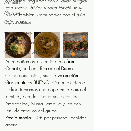
buenísima; seguimos con el 
arroz integral 
Marbella
con secreto ibérico y salsa kimch
i, muy 
Menorca
buena también y terminamos con el 
atún 
rojo
, bien. 
Cocina asiática
cocina cántabra
Cocina Portuguesa
One of the best of the world
Acompañamos la comida con 
San 
Cobate, 
un buen 
Ribera del Duero.
Como conclusión, nuestra 
valoración 
Gastrochic
 es 
BUENO
. Cenamos bien e 
incluso tomamos una copa en la barra al 
terminar, pero le situaríamos detrás de 
Amazonico, Numa Pompilio y Ten con 
Ten, de entre los del grupo. 
Precio medio
: 50€ por persona, bebidas 
aparte. 