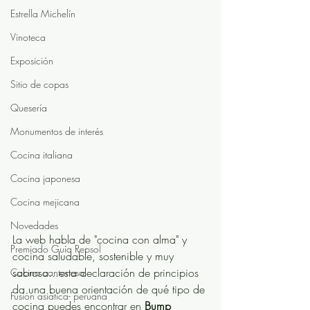
Estrella Michelín
Vinoteca
Exposición
Sitio de copas
Quesería
Monumentos de interés
Cocina italiana
Cocina japonesa
Cocina mejicana
Novedades
La web habla de "cocina con alma" y 
Premiado Guía Repsol
cocina saludable, sostenible y muy 
sabrosa...esta declaración de principios 
Cocina cantonesa
da una buena orientación de qué tipo de 
Fusión asiática- peruana
cocina puedes encontrar en 
Bump 