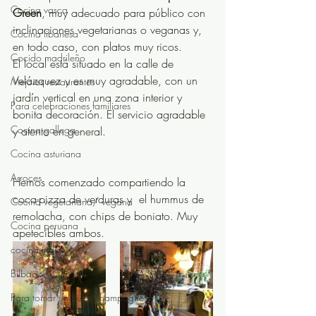
Cocina vasca
Green
, muy adecuado para público con 
inclinaciones vegetarianas o veganas y, 
Cocina libanesa
en todo caso, con platos muy ricos.
Cocido madrileño
El local está situado en la calle de 
Velázquez y es muy agradable, con un 
Mejores restaurantes
jardín vertical en una zona interior y 
Para celebraciones familiares
bonita decoración. El servicio agradable 
Cocina gallega
y atento en general.
Cocina asturiana
Arroces
Hemos comenzado compartiendo la 
coca-pizza de verduras y  el hummus de 
Cocina vegetariana/ vegana
remolacha, con chips de boniato. Muy 
Cocina peruana
apetecibles ambos.
cocina india
Bilbao
Para tomar un buen champagne