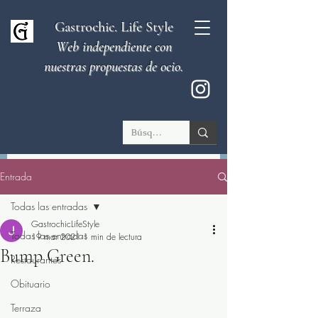
Gastrochic. Life Style
Web independiente con
nuestras propuestas de ocio.
Entrada
Todas las entradas
GastrochicLifeStyle
Todas las entradas
19 mar 2021
1 min de lectura
Bump Green.
Restaurantes
Obituario
Terraza