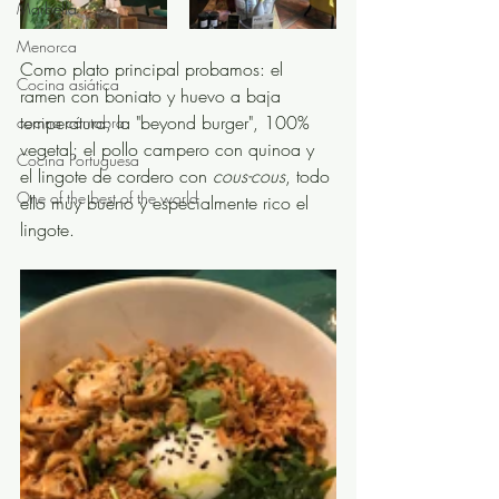
Marbella
Menorca
Como plato principal probamos: el 
Cocina asiática
ramen con boniato y huevo a baja 
temperatura; la "beyond burger", 100% 
cocina cántabra
vegetal; el pollo campero con quinoa y 
Cocina Portuguesa
el lingote de cordero con 
cous-cous
, todo 
One of the best of the world
ello muy bueno y especialmente rico el 
lingote.