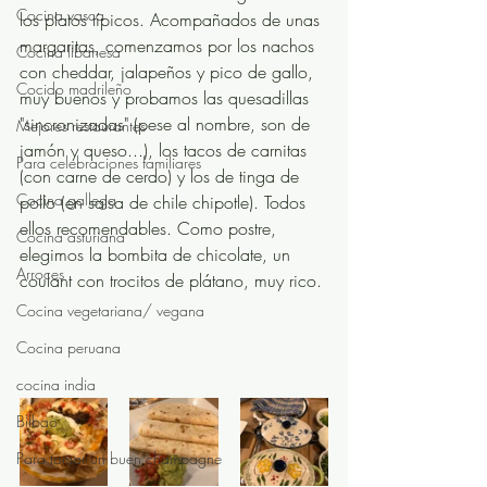
Cocina vasca
los platos típicos. Acompañados de unas 
margaritas, comenzamos por los nachos 
Cocina libanesa
con cheddar, jalapeños y pico de gallo, 
Cocido madrileño
muy buenos y probamos las quesadillas 
"sincronizadas" (pese al nombre, son de 
Mejores restaurantes
jamón y queso...), los tacos de carnitas 
Para celebraciones familiares
(con carne de cerdo) y los de tinga de 
Cocina gallega
pollo (en salsa de chile chipotle). Todos 
ellos recomendables. Como postre, 
Cocina asturiana
elegimos la bombita de chicolate, un 
Arroces
coulant con trocitos de plátano, muy rico.
Cocina vegetariana/ vegana
Cocina peruana
cocina india
Bilbao
Para tomar un buen champagne