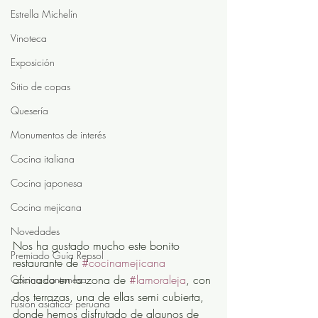
Estrella Michelín
Vinoteca
Exposición
Sitio de copas
Quesería
Monumentos de interés
Cocina italiana
Cocina japonesa
Cocina mejicana
Novedades
Nos ha gustado mucho este bonito 
Premiado Guía Repsol
restaurante de 
#cocinamejicana
afincado en la zona de 
#lamoraleja
, con 
Cocina cantonesa
dos terrazas, una de ellas semi cubierta, 
Fusión asiática- peruana
donde hemos disfrutado de algunos de 