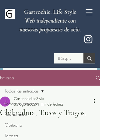
Gastrochic. Life Style
Web independiente con
nuestras propuestas de ocio.
Entrada
Todas las entradas
GastrochicLifeStyle
Todas las entradas
30 ago 2020
1 min de lectura
Chihuahua, Tacos y Tragos.
Restaurantes
Obituario
Terraza