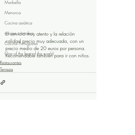
Marbella
Menorca
Cocina asiática
cocina cántabra
El servicio muy atento y la relación 
calidad precio muy adecuada, con un 
Cocina Portuguesa
precio medio de 20 euros por persona. 
One of the best of the world
Recomendable también para ir con niños.
Restaurantes
Terraza
Entradas recientes
Ver todo