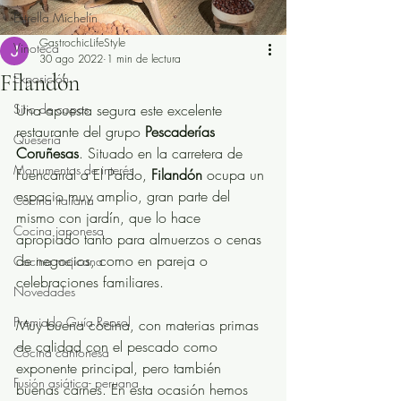
Estrella Michelín
GastrochicLifeStyle
Vinoteca
30 ago 2022
1 min de lectura
Filandón
Exposición
Sitio de copas
Una apuesta segura este excelente 
restaurante del grupo 
Pescaderías 
Quesería
Coruñesas
. Situado en la carretera de 
Monumentos de interés
Fuencarral a El Pardo, 
Filandón
 ocupa un 
espacio muy amplio, gran parte del 
Cocina italiana
mismo con jardín, que lo hace 
Cocina japonesa
apropiado tanto para almuerzos o cenas 
de negocios, como en pareja o 
Cocina mejicana
celebraciones familiares. 
Novedades
Premiado Guía Repsol
Muy buena cocina, con materias primas 
de calidad con el pescado como 
Cocina cantonesa
exponente principal, pero también 
Fusión asiática- peruana
buenas carnes. En esta ocasión hemos 