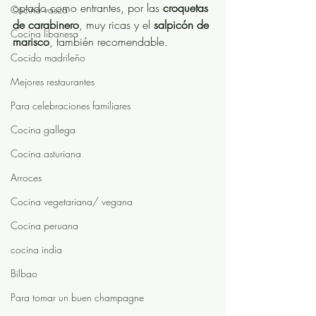
optado como entrantes, por las 
croquetas 
Cocina vasca
de carabinero
, muy ricas y el 
salpicón de 
Cocina libanesa
marisco
, también recomendable. 
Cocido madrileño
Mejores restaurantes
Para celebraciones familiares
Cocina gallega
Cocina asturiana
Arroces
Cocina vegetariana/ vegana
Cocina peruana
cocina india
Bilbao
Para tomar un buen champagne