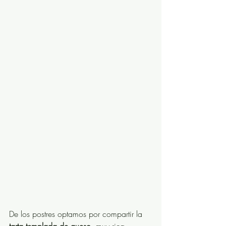
De los postres optamos por compartir la 
tarta templada de queso
, muy rica. 