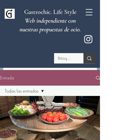
Gastrochic. Life Style
Web independiente con
nuestras propuestas de ocio.
Entrada
Todas las entradas
Todas las entradas
Restaurantes
Obituario
Terraza