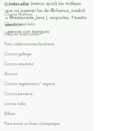
y todas ellas (menos quizá las mollejas 
Cocina vasca
que no superan las de @charrua_madrid 
Cocina libanesa
o @restaurante_lana ), exquisitas. Nuestra 
Cocido madrileño
elección:
- pencas con txangurro
Mejores restaurantes
Para celebraciones familiares
Cocina gallega
Cocina asturiana
Arroces
Cocina vegetariana/ vegana
Cocina peruana
cocina india
Bilbao
Para tomar un buen champagne