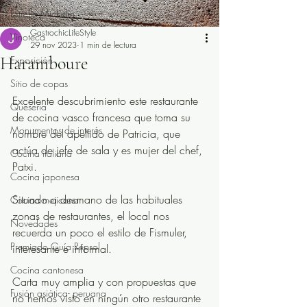
Estrella Michelín
GastrochicLifeStyle
Vinoteca
29 nov 2023
1 min de lectura
Haramboure
Exposición
Sitio de copas
Excelente descubrimiento este restaurante 
Quesería
de cocina vasco francesa que toma su 
Monumentos de interés
nombre del apellido de Patricia, que 
actúa de jefe de sala y es mujer del chef, 
Cocina italiana
Patxi. 
Cocina japonesa
Situado a desmano de las habituales 
Cocina mejicana
zonas de restaurantes, el local nos 
Novedades
recuerda un poco el estilo de Fismuler, 
Premiado Guía Repsol
interesante e informal. 
Cocina cantonesa
Carta muy amplia y con propuestas que 
Fusión asiática- peruana
no hemos visto en ningún otro restaurante 