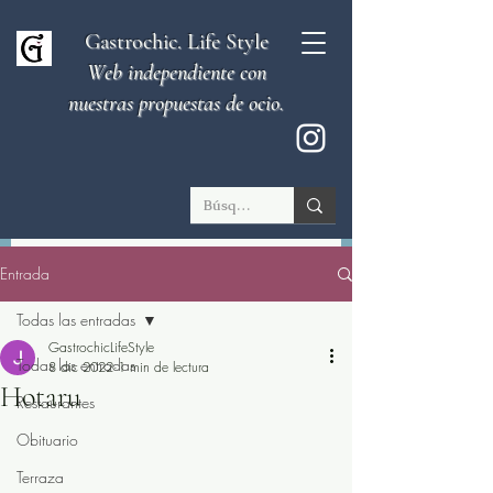
Gastrochic. Life Style
Web independiente con
nuestras propuestas de ocio.
Entrada
Todas las entradas
GastrochicLifeStyle
Todas las entradas
8 dic 2022
1 min de lectura
Hotaru
Restaurantes
Obituario
Terraza