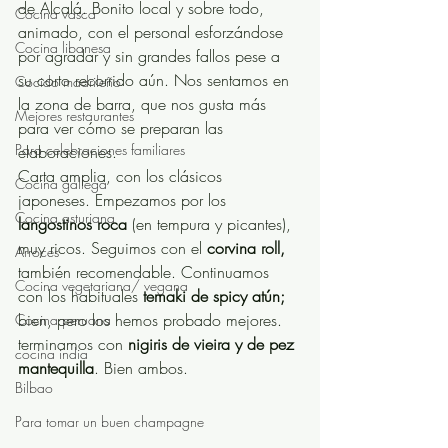
de Alcalá. Bonito local y sobre todo, 
Cocina vasca
animado, con el personal esforzándose 
Cocina libanesa
por agradar y sin grandes fallos pese a 
su corto recorrido aún. Nos sentamos en 
Cocido madrileño
la zona de barra, que nos gusta más 
Mejores restaurantes
para ver cómo se preparan las 
Para celebraciones familiares
elaboraciones. 
Carta amplia, con los clásicos 
Cocina gallega
japoneses. Empezamos por los 
Cocina asturiana
langostinos roca 
(en tempura y picantes), 
muy ricos. Seguimos con el 
corvina roll,
Arroces
también recomendable. Continuamos 
Cocina vegetariana/ vegana
con los habituales 
temaki de spicy atún;
bien, pero los hemos probado mejores. 
Cocina peruana
terminamos con 
nigiris de vieira y de pez 
cocina india
mantequilla
. Bien ambos. 
Bilbao
Para tomar un buen champagne