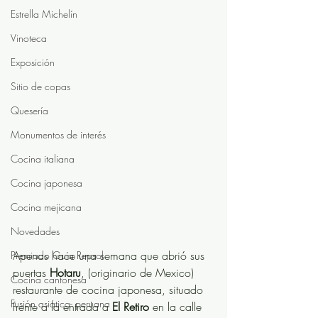
Estrella Michelín
Vinoteca
Exposición
Sitio de copas
Quesería
Monumentos de interés
Cocina italiana
Cocina japonesa
Cocina mejicana
Novedades
Apenas hace una semana que abrió sus 
Premiado Guía Repsol
puertas 
Hotaru
, (originario de Mexico)  
Cocina cantonesa
restaurante de cocina japonesa, situado 
Fusión asiática- peruana
frente a la entrada a
 El Retiro
 en la calle 