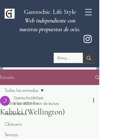
Gastrochic. Life Style
Web independiente con
nuestras propuestas de ocio.
Entrada
Todas las entradas
GastrochicLifeStyle
Todas las entradas
8 oct 2021
1 min de lectura
Kabuki (Wellington)
Restaurantes
Obituario
Terraza