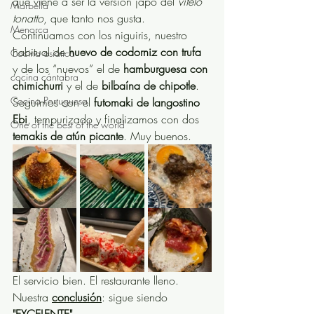
que viene a ser la versión japo del 
vitelo 
Marbella
tonatto
, que tanto nos gusta. 
Menorca
Continuamos con los niguiris, nuestro 
habitual de 
huevo de codorniz con trufa
Cocina asiática
y de los “nuevos” el de 
hamburguesa con 
cocina cántabra
chimichurri 
y el de 
bilbaína de chipotle
. 
Cocina Portuguesa
Seguimos con el 
futomaki de langostino 
Ebi
, tempurizado y finalizamos con dos 
One of the best of the world
temakis de atún picante
. Muy buenos. 
El servicio bien. El restaurante lleno. 
Nuestra 
conclusión
: sigue siendo 
"EXCELENTE".