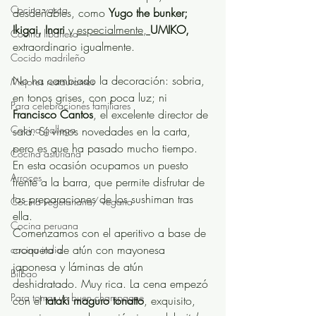
Cocina vasca
desdeñables, como 
Yugo the bunker; 
Ikigai, Inari 
y 
especialmente,
UMIKO, 
Cocina libanesa
extraordinario igualmente.  
Cocido madrileño
No ha cambiado la decoración: sobria, 
Mejores restaurantes
en tonos grises, con poca luz; ni 
Para celebraciones familiares
Francisco Cantos
, el excelente director de 
Cocina gallega
sala. Sí vimos novedades en la carta, 
pero es que ha pasado mucho tiempo. 
Cocina asturiana
En esta ocasión ocupamos un puesto 
Arroces
frente a la barra, que permite disfrutar de 
las preparaciones de los sushiman tras 
Cocina vegetariana/ vegana
ella. 
Cocina peruana
Comenzamos con el aperitivo a base de 
croqueta de atún con mayonesa 
cocina india
japonesa y láminas de atún 
Bilbao
deshidratado. Muy rica. La cena empezó 
Para tomar un buen champagne
con el 
tataki maguro tonatto
, exquisito, 