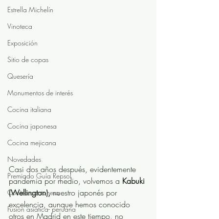
Estrella Michelín
Vinoteca
Exposición
Sitio de copas
Quesería
Monumentos de interés
Cocina italiana
Cocina japonesa
Cocina mejicana
Novedades
Casi dos años después, evidentemente 
Premiado Guía Repsol
pandemia por medio, volvemos a 
Kabuki 
(Wellington),
 nuestro japonés por 
Cocina cantonesa
excelencia, aunque hemos conocido 
Fusión asiática- peruana
otros en Madrid en este tiempo, no 