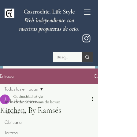
Gastrochic. Life Style
Web independiente con
nuestras propuestas de ocio.
Entrada
Todas las entradas
GastrochicLifeStyle
Todas las entradas
25 dic 2020
1 min de lectura
Kitchen. By Ramsés
Restaurantes
Obituario
Terraza