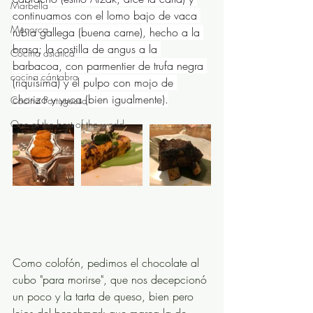
Marbella
continuamos con el lomo bajo de vaca 
Menorca
rubia gallega (buena carne), hecho a la 
brasa; la costilla de angus a la 
Cocina asiática
barbacoa, con parmentier de trufa negra 
cocina cántabra
(riquísima) y el pulpo con mojo de 
chorizo y yuca (bien igualmente).
Cocina Portuguesa
One of the best of the world
Como colofón, pedimos el chocolate al 
cubo "para morirse", que nos decepcionó 
un poco y la tarta de queso, bien pero 
lejos del benchmark que marca la de 