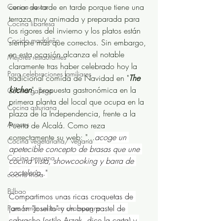
cenar de tarde en tarde porque tiene una 
Cocina vasca
terraza muy animada y preparada para 
Cocina libanesa
los rigores del invierno y los platos están 
Cocido madrileño
siempre más que correctos. Sin embargo, 
en esta ocasión alcanza el notable 
Mejores restaurantes
claramente tras haber celebrado hoy la 
Para celebraciones familiares
tradicional comida de Navidad en "
The 
kitchen
", propuesta gastronómica en la 
Cocina gallega
primera planta del local que ocupa en la 
Cocina asturiana
plaza de la Independencia, frente a la 
Arroces
Puerta de Alcalá. Como reza 
correctamente su web: "...
acoge un 
Cocina vegetariana/ vegana
apetecible concepto de brasas que une 
Cocina peruana
cocina vista, showcooking y barra de 
coctelería
.."
cocina india
Bilbao
Compartimos unas ricas croquetas de 
jamón "Joselito" y un buen pastel de 
Para tomar un buen champagne
cabracho (estilo Arzak, dice la carta) y 