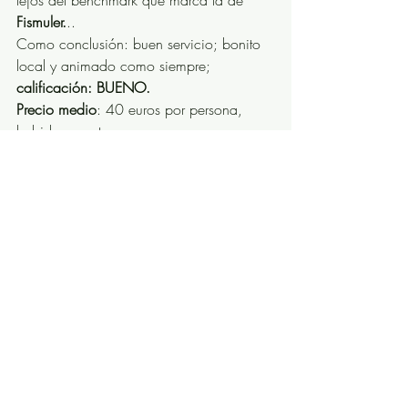
Fismuler.
..
Como conclusión: buen servicio; bonito 
local y animado como siempre; 
calificación: BUENO.
Precio medio
: 40 euros por persona, 
bebidas aparte.
Entradas recientes
Ver todo