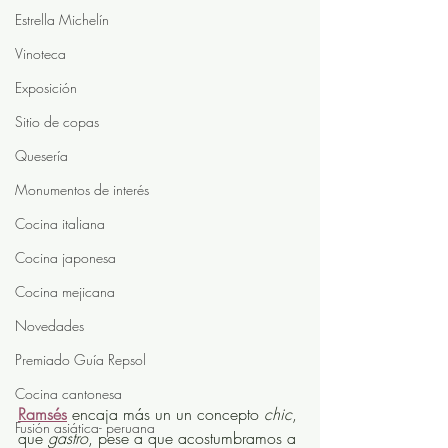
Estrella Michelín
Vinoteca
Exposición
Sitio de copas
Quesería
Monumentos de interés
Cocina italiana
Cocina japonesa
Cocina mejicana
Novedades
Premiado Guía Repsol
Cocina cantonesa
Ramsés
 encaja más un un concepto 
chic
, 
Fusión asiática- peruana
que 
gastro
, pese a que acostumbramos a 