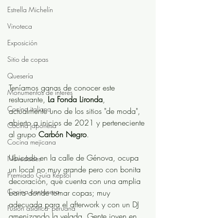
Estrella Michelín
Vinoteca
Exposición
Sitio de copas
Quesería
Teníamos ganas de conocer este 
Monumentos de interés
restaurante, 
La Fonda Lironda
, 
Cocina italiana
actualmente uno de los sitios "de moda", 
abierto a inicios de 2021 y perteneciente 
Cocina japonesa
al grupo 
Carbón Negro
. 
Cocina mejicana
Ubicado en la calle de Génova, ocupa 
Novedades
un local no muy grande pero con bonita 
Premiado Guía Repsol
decoración, que cuenta con una amplia 
Cocina cantonesa
barra donde tomar copas; muy 
adecuada para el afterwork y con un DJ 
Fusión asiática- peruana
amenizando la velada. Gente joven en 