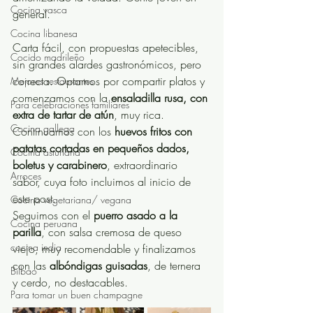
Cocina vasca
general.
Cocina libanesa
Carta fácil, con propuestas apetecibles, 
Cocido madrileño
sin grandes alardes gastronómicos, pero 
correcta. Optamos por compartir platos y 
Mejores restaurantes
comenzamos con la 
ensaladilla rusa, con 
Para celebraciones familiares
extra de tartar de atún
, muy rica. 
Cocina gallega
Continuamos con los 
huevos fritos con 
patatas cortadas en pequeños dados, 
Cocina asturiana
boletus y carabinero
, extraordinario 
Arroces
sabor, cuya foto incluimos al inicio de 
este post.
Cocina vegetariana/ vegana
Seguimos con el 
puerro asado a la 
Cocina peruana
parilla
, con salsa cremosa de queso 
cocina india
viejo, muy recomendable y finalizamos 
con las 
albóndigas guisadas
, de ternera 
Bilbao
y cerdo, no destacables.
Para tomar un buen champagne