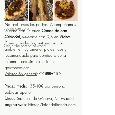
Marbella
Menorca
Cocina asiática
No probamos los postres. Acompañamos 
cocina cántabra
la cena con un buen 
Conde de San 
Cristobal,
 valorado con 3,8 en 
Vivino
.
Cocina Portuguesa
Como conclusión, restaurante con 
One of the best of the world
ambiente muy ameno, platos ricos y 
recomendable para comida o cena 
informal pero sin pretensiones 
gastronómicas. 
Valoración general
: 
CORRECTO.
Precio medio:
 35-40€ por persona, 
bebidas aparte.
Dirección
: calle de Génova,27; Madrid
página web
: https://lafondalironda.com