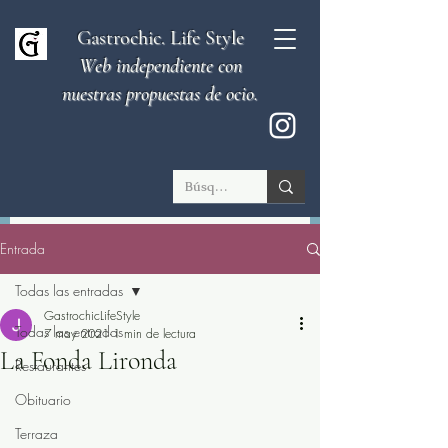
Gastrochic. Life Style
Web independiente con
nuestras propuestas de ocio.
Entrada
Todas las entradas
GastrochicLifeStyle
Todas las entradas
7 may 2021
1 min de lectura
La Fonda Lironda
Restaurantes
Obituario
Terraza