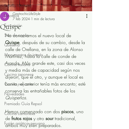
Estrella Michelín
GastrochicLifeStyle
Vinoteca
7 feb 2024
1 min de lectura
Quispe
Exposición
Sitio de copas
No conocíamos el nuevo local de 
Quispe
, después de su cambio, desde la 
Quesería
calle de Orellana, en la zona de Alonso 
Monumentos de interés
Martínez, hasta la calle de conde de 
Aranda. Más grande este, casi dos veces 
Cocina italiana
y media más de capacidad según nos 
Cocina japonesa
dijeron, que el otro, y aunque el local es 
bonito, el anterior tenía más encanto; esté 
Cocina mejicana
conserva las entrañables fotos de los 
Novedades
Quispeños
.
Premiado Guía Repsol
Hemos comenzado con dos 
piscos
, uno 
Cocina cantonesa
de 
frutos rojos
 y otro 
sour
 tradicional, 
Fusión asiática- peruana
ambos muy bien preparados.