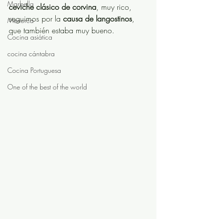
Marbella
ceviche clásico de corvina
, muy rico, 
seguimos por la 
causa de langostinos
, 
Menorca
que también estaba muy bueno. 
Cocina asiática
cocina cántabra
Cocina Portuguesa
One of the best of the world