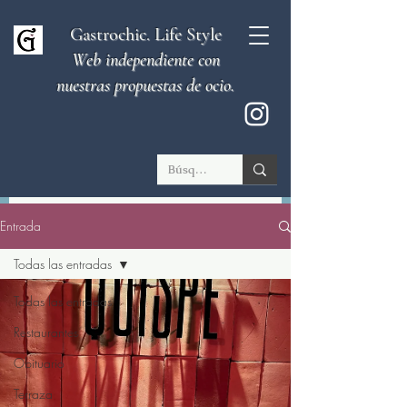
Gastrochic. Life Style
Web independiente con
nuestras propuestas de ocio.
Entrada
Todas las entradas
Todas las entradas
Restaurantes
Obituario
Terraza