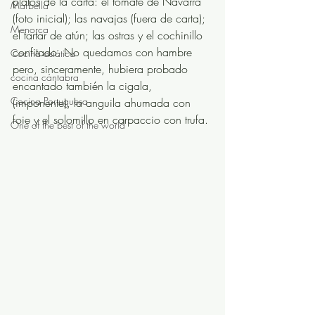
platos de la carta: el tomate de Navarra 
Marbella
(foto inicial); las navajas (fuera de carta);  
Menorca
el tartar de atún; las ostras y el cochinillo 
confitado. No quedamos con hambre 
Cocina asiática
pero, sinceramente, hubiera probado 
cocina cántabra
encantado también la cigala, 
Cocina Portuguesa
(imponente), la anguila ahumada con 
foie y el solomillo en carpaccio con trufa. 
One of the best of the world