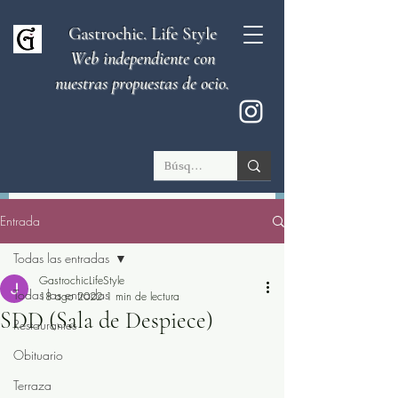
Gastrochic. Life Style
Web independiente con
nuestras propuestas de ocio.
Entrada
Todas las entradas
GastrochicLifeStyle
Todas las entradas
18 ago 2022
1 min de lectura
SDD (Sala de Despiece)
Restaurantes
Obituario
Terraza