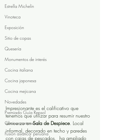
Estrella Michelín
Vinoteca
Exposición
Sitio de copas
Quesería
Monumentos de interés
Cocina italiana
Cocina japonesa
Cocina mejicana
Novedades
Impresionante es el calificativo que 
Premiado Guía Repsol
tenemos que utilizar para resumir nuestro 
almuerzo en 
Sala de Despiece
. Local 
Cocina cantonesa
informal, decorado en techo y paredes 
Fusión asiática- peruana
con cajas de pescados,  ha ampliado 