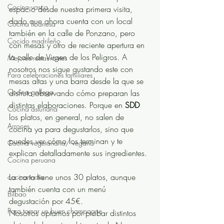
Cocina vasca
espacio desde nuestra primera visita, 
dado que ahora cuenta con un local 
Cocina libanesa
también en la calle de Ponzano, pero 
Cocido madrileño
con mesas y otro de reciente apertura en 
la calle de Virgen de los Peligros. A 
Mejores restaurantes
nosotros nos sigue gustando este con 
Para celebraciones familiares
mesas altas y una barra desde la que se 
Cocina gallega
disfruta observando cómo preparan las 
distintas elaboraciones. Porque en 
SDD
Cocina asturiana
los platos, en general, no salen de 
Arroces
cocina ya para degustarlos, sino que 
puedes ver cómo los terminan y te 
Cocina vegetariana/ vegana
explican detalladamente sus ingredientes. 
Cocina peruana
La carta tiene unos 30 platos, aunque 
cocina india
también cuenta con un menú 
Bilbao
degustación por 45€.
Para tomar un buen champagne
Nosotros optamos por probar distintos 