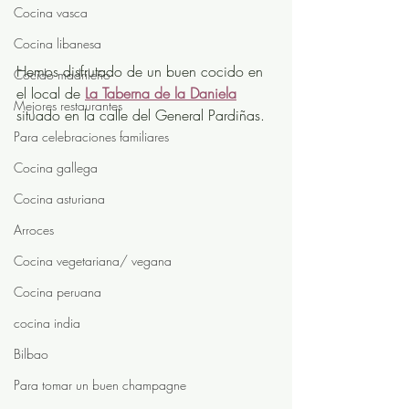
Cocina vasca
Cocina libanesa
Hemos disfrutado de un buen cocido en 
Cocido madrileño
el local de 
La Taberna de la Daniela
Mejores restaurantes
situado en la calle del General Pardiñas. 
Para celebraciones familiares
Cocina gallega
Cocina asturiana
Arroces
Cocina vegetariana/ vegana
Cocina peruana
cocina india
Bilbao
Para tomar un buen champagne