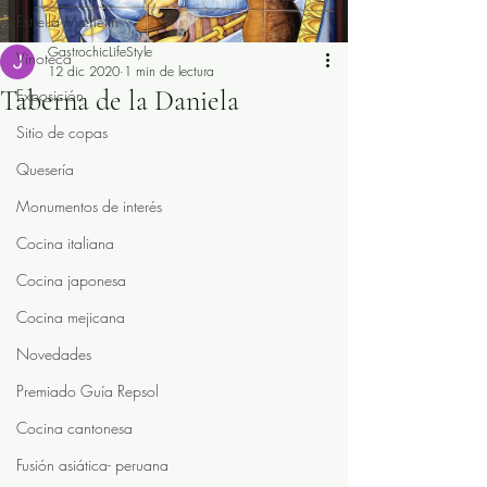
Estrella Michelín
GastrochicLifeStyle
Vinoteca
12 dic 2020
1 min de lectura
Taberna de la Daniela
Exposición
Sitio de copas
Quesería
Monumentos de interés
Cocina italiana
Cocina japonesa
Cocina mejicana
Novedades
Premiado Guía Repsol
Cocina cantonesa
Fusión asiática- peruana