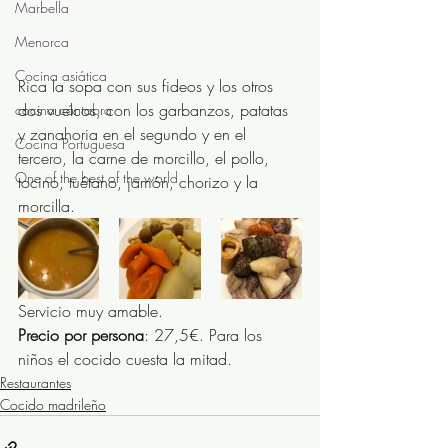
Marbella
Menorca
Cocina asiática
Rica la sopa con sus fideos y los otros 
dos vuelcos, con los garbanzos, patatas 
cocina cántabra
y zanahoria en el segundo y en el 
Cocina Portuguesa
tercero, la carne de morcillo, el pollo, 
One of the best of the world
tocino, tuétano, jamón, chorizo y la 
morcilla.
Servicio muy amable.
Precio por persona
: 27,5€. Para los 
niños el cocido cuesta la mitad.
Restaurantes
Cocido madrileño