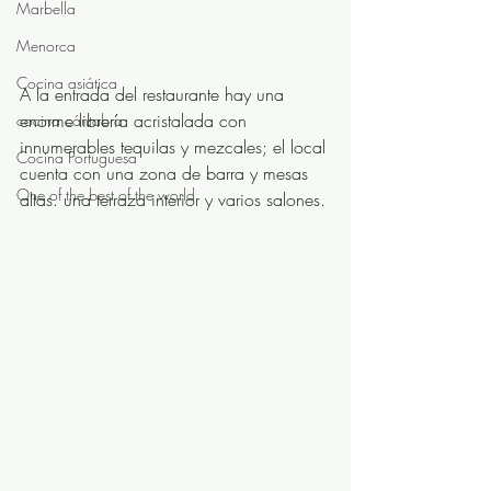
Marbella
Menorca
Cocina asiática
A la entrada del restaurante hay una 
enorme librería acristalada con 
cocina cántabra
innumerables tequilas y mezcales; el local 
Cocina Portuguesa
cuenta con una zona de barra y mesas 
One of the best of the world
altas. una terraza interior y varios salones. 