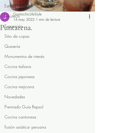
Estrella Michelín
GastrochicLifeStyle
Vinoteca
14 may 2022
1 min de lectura
Puntarena.
Exposición
Sitio de copas
Quesería
Monumentos de interés
Cocina italiana
Cocina japonesa
Cocina mejicana
Novedades
Premiado Guía Repsol
Cocina cantonesa
Fusión asiática- peruana