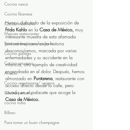
Cocina vasca
Cocina libanesa
Hemos disfrutado de la exposición de 
Cocido madrileño
Frida Kahlo
 en la 
Casa de México,
 muy 
Mejores restaurantes
interesante muestra de esta afamada 
pintora mejicana cuya historia 
Para celebraciones familiares
desconocíamos, marcada por varias 
Cocina gallega
enfermedades y su accidente en la 
Cocina asturiana
infancia, otro ejemplo de creatividad 
engendrada en el dolor. Después, hemos 
Arroces
almorzado en 
Puntarena
, restaurante con 
Cocina vegetariana/ vegana
acceso directo desde la calle, pero 
situado en el palacete que acoge la 
Cocina peruana
Casa de México. 
cocina india
Bilbao
Para tomar un buen champagne